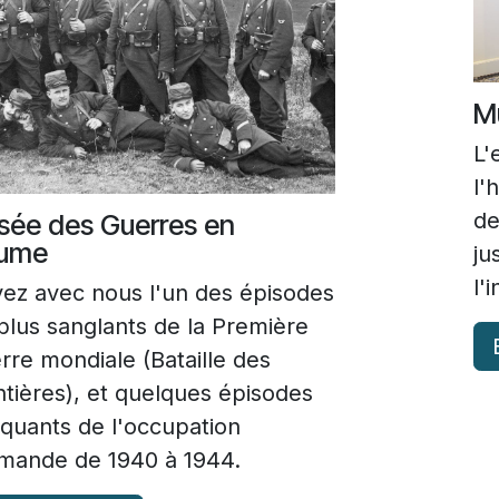
Mu
L'
l'
de
ée des Guerres en
ume
ju
l'
vez avec nous l'un des épisodes
 plus sanglants de la Première
rre mondiale (Bataille des
ntières), et quelques épisodes
quants de l'occupation
emande de 1940 à 1944.