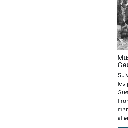
Mus
Ga
Sui
les
Gue
Fro
mar
all